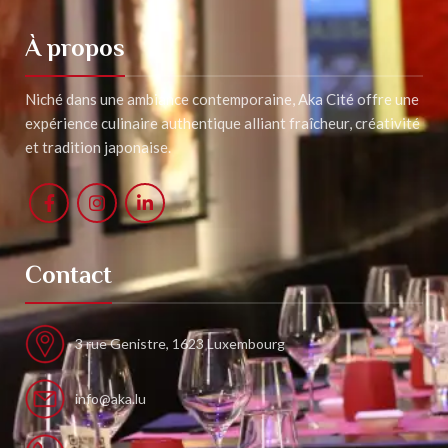
À propos
Niché dans une ambiance contemporaine, Aka Cité offre une
expérience culinaire authentique alliant fraîcheur, créativité
et tradition japonaise.
Contact
3 rue Genistre, 1623 Luxembourg
info@aka.lu